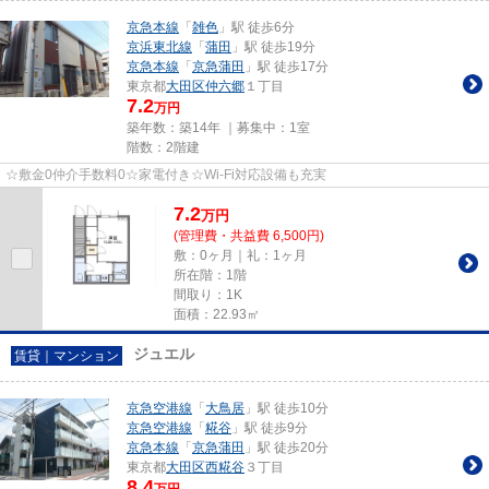
京急本線
「
雑色
」駅 徒歩6分
京浜東北線
「
蒲田
」駅 徒歩19分
京急本線
「
京急蒲田
」駅 徒歩17分
東京都
大田区
仲六郷
１丁目
7.2
万円
築年数：築14年 ｜募集中：
1室
階数：2階建
☆敷金0仲介手数料0☆家電付き☆Wi-Fi対応設備も充実
7.2
万
円
(管理費・共益費 6,500円)
敷：0ヶ月｜礼：1ヶ月
所在階：1階
間取り：1K
面積：22.93㎡
ジュエル
賃貸｜マンション
京急空港線
「
大鳥居
」駅 徒歩10分
京急空港線
「
糀谷
」駅 徒歩9分
京急本線
「
京急蒲田
」駅 徒歩20分
東京都
大田区
西糀谷
３丁目
8.4
万円