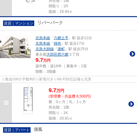
所在階：1階
間取り：1R
面積：26.94㎡
リバーパーク
賃貸｜マンション
京急本線
「
六郷土手
」駅 徒歩12分
京急本線
「
雑色
」駅 徒歩17分
京急大師線
「
港町
」駅 徒歩25分
東京都
大田区
西六郷
３丁目
9.7
万円
築年数：築18年 ｜募集中：
1室
階数：3階建
☆敷金0仲介手数料0☆家電付き☆Wi-Fi対応設備も充実
9.7
万
円
(管理費・共益費 8,500円)
敷：0ヶ月｜礼：1ヶ月
所在階：1階
間取り：1K
面積：20.81㎡
清風
賃貸｜アパート