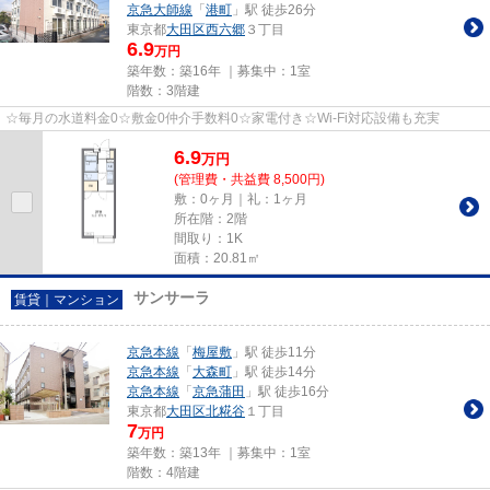
京急大師線
「
港町
」駅 徒歩26分
東京都
大田区
西六郷
３丁目
6.9
万円
築年数：築16年 ｜募集中：
1室
階数：3階建
☆毎月の水道料金0☆敷金0仲介手数料0☆家電付き☆Wi-Fi対応設備も充実
6.9
万
円
(管理費・共益費 8,500円)
敷：0ヶ月｜礼：1ヶ月
所在階：2階
間取り：1K
面積：20.81㎡
サンサーラ
賃貸｜マンション
京急本線
「
梅屋敷
」駅 徒歩11分
京急本線
「
大森町
」駅 徒歩14分
京急本線
「
京急蒲田
」駅 徒歩16分
東京都
大田区
北糀谷
１丁目
7
万円
築年数：築13年 ｜募集中：
1室
階数：4階建