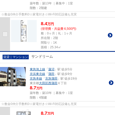
築年数：築13年 ｜募集中：
1室
階数：2階建
☆敷金0仲介手数料0☆家電付き☆Wi-Fi対応設備も充実
8.4
万
円
(管理費・共益費 6,500円)
敷：0ヶ月｜礼：1ヶ月
所在階：2階
間取り：1K
面積：25.34㎡
サンドリーム
賃貸｜マンション
東急池上線
「
蓮沼
」駅 徒歩5分
京浜東北線
「
蒲田
」駅 徒歩9分
京急本線
「
京急蒲田
」駅 徒歩19分
東京都
大田区
西蒲田
６丁目
8.7
万円
築年数：築10年 ｜募集中：
1室
階数：4階建
☆敷金0仲介手数料0☆家電付き☆Wi-Fi対応設備も充実
8.7
万
円