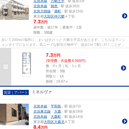
京急本線
「
六郷土手
」駅 徒歩1分
京急本線
「
雑色
」駅 徒歩16分
京急大師線
「
港町
」駅 徒歩15分
東京都
大田区
仲六郷
４丁目
7.3
万円
築年数：築17年 ｜募集中：
1室
階数：3階建
歩いて200mの場所に、まいばすけっと 六郷土手店があります。こちらはマンシ
ョンタイプになります。高ニーズな駅近の物件で、徒歩1分で駅に行くことがで
きます。2つの路線をご利用でき...
7.3
万
円
(管理費・共益費 6,500円)
敷：0ヶ月｜礼：1ヶ月
所在階：3階
間取り：1K
面積：19.87㎡
ミネルヴァ
賃貸｜アパート
京急本線
「
平和島
」駅 徒歩7分
京浜東北線
「
大森
」駅 徒歩18分
京急本線
「
大森町
」駅 徒歩14分
東京都
大田区
大森北
６丁目
8.4
万円