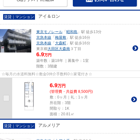
アイ＆ロン
賃貸｜マンション
東京モノレール
「
昭和島
」駅 徒歩13分
京急本線
「
梅屋敷
」駅 徒歩16分
京急本線
「
大森町
」駅 徒歩16分
東京都
大田区
大森南
３丁目
6.9
万円
築年数：築18年 ｜募集中：
1室
階数：3階建
☆毎月の水道料無料☆敷金0仲介手数料0☆家電付き☆
6.9
万
円
(管理費・共益費 8,500円)
敷：0ヶ月｜礼：1ヶ月
所在階：3階
間取り：1K
面積：20.81㎡
アルメリア
賃貸｜マンション