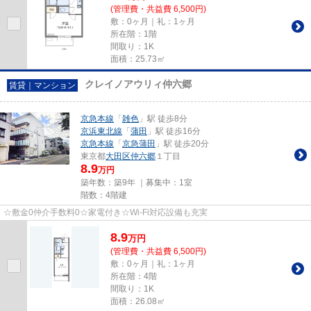
(管理費・共益費 6,500円)
敷：0ヶ月｜礼：1ヶ月
所在階：1階
間取り：1K
面積：25.73㎡
クレイノアウリィ仲六郷
賃貸｜マンション
京急本線
「
雑色
」駅 徒歩8分
京浜東北線
「
蒲田
」駅 徒歩16分
京急本線
「
京急蒲田
」駅 徒歩20分
東京都
大田区
仲六郷
１丁目
8.9
万円
築年数：築9年 ｜募集中：
1室
階数：4階建
☆敷金0仲介手数料0☆家電付き☆Wi-Fi対応設備も充実
8.9
万
円
(管理費・共益費 6,500円)
敷：0ヶ月｜礼：1ヶ月
所在階：4階
間取り：1K
面積：26.08㎡