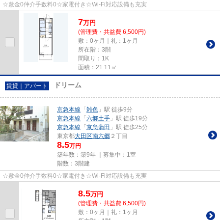
☆敷金0仲介手数料0☆家電付き☆Wi-Fi対応設備も充実
7
万
円
(管理費・共益費 6,500円)
敷：0ヶ月｜礼：1ヶ月
所在階：3階
間取り：1K
面積：21.11㎡
ドリーム
賃貸｜アパート
京急本線
「
雑色
」駅 徒歩9分
京急本線
「
六郷土手
」駅 徒歩19分
京急本線
「
京急蒲田
」駅 徒歩25分
東京都
大田区
南六郷
２丁目
8.5
万円
築年数：築9年 ｜募集中：
1室
階数：3階建
☆敷金0仲介手数料0☆家電付き☆Wi-Fi対応設備も充実
8.5
万
円
(管理費・共益費 6,500円)
敷：0ヶ月｜礼：1ヶ月