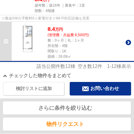
築年数：築16年 ｜募集中：
1室
階数：4階建
☆敷金0仲介手数料0☆家電付き☆Wi-Fi対応設備も充実
8.4
万
円
(管理費・共益費 8,500円)
敷：0ヶ月｜礼：1ヶ月
所在階：4階
間取り：1K
面積：26.08㎡
該当公開件数
12
棟 空き数
12
件
1-12
棟表示
チェックした物件をまとめて
検討リストに追加
お問い合わせ
さらに条件を絞り込む
物件リクエスト