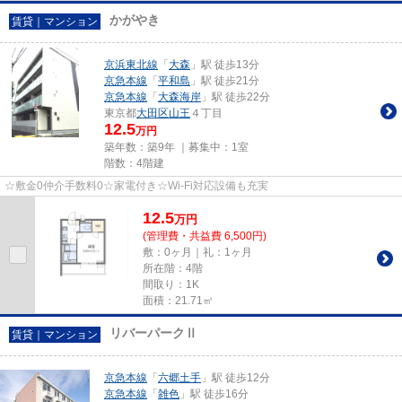
かがやき
賃貸｜マンション
京浜東北線
「
大森
」駅 徒歩13分
京急本線
「
平和島
」駅 徒歩21分
京急本線
「
大森海岸
」駅 徒歩22分
東京都
大田区
山王
４丁目
12.5
万円
築年数：築9年 ｜募集中：
1室
階数：4階建
☆敷金0仲介手数料0☆家電付き☆Wi-Fi対応設備も充実
12.5
万
円
(管理費・共益費 6,500円)
敷：0ヶ月｜礼：1ヶ月
所在階：4階
間取り：1K
面積：21.71㎡
リバーパークⅡ
賃貸｜マンション
京急本線
「
六郷土手
」駅 徒歩12分
京急本線
「
雑色
」駅 徒歩16分