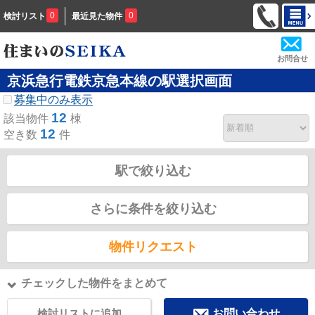
0
0
検討リスト
最近見た物件
お問合せ
京浜急行電鉄京急本線の駅選択画面
募集中のみ表示
12
該当物件
棟
12
空き数
件
駅で絞り込む
さらに条件を絞り込む
物件リクエスト
チェックした物件をまとめて
検討リストに追加
お問い合わせ