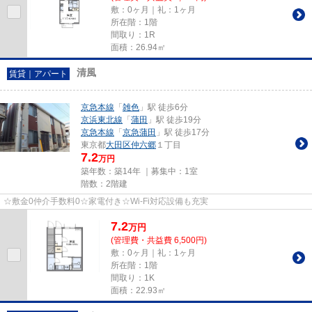
敷：0ヶ月｜礼：1ヶ月
所在階：1階
間取り：1R
面積：26.94㎡
清風
賃貸｜アパート
京急本線
「
雑色
」駅 徒歩6分
京浜東北線
「
蒲田
」駅 徒歩19分
京急本線
「
京急蒲田
」駅 徒歩17分
東京都
大田区
仲六郷
１丁目
7.2
万円
築年数：築14年 ｜募集中：
1室
階数：2階建
☆敷金0仲介手数料0☆家電付き☆Wi-Fi対応設備も充実
7.2
万
円
(管理費・共益費 6,500円)
敷：0ヶ月｜礼：1ヶ月
所在階：1階
間取り：1K
面積：22.93㎡