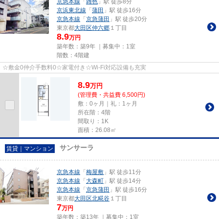
京急本線
「
雑色
」駅 徒歩8分
京浜東北線
「
蒲田
」駅 徒歩16分
京急本線
「
京急蒲田
」駅 徒歩20分
東京都
大田区
仲六郷
１丁目
8.9
万円
築年数：築9年 ｜募集中：
1室
階数：4階建
☆敷金0仲介手数料0☆家電付き☆Wi-Fi対応設備も充実
8.9
万
円
(管理費・共益費 6,500円)
敷：0ヶ月｜礼：1ヶ月
所在階：4階
間取り：1K
面積：26.08㎡
サンサーラ
賃貸｜マンション
京急本線
「
梅屋敷
」駅 徒歩11分
京急本線
「
大森町
」駅 徒歩14分
京急本線
「
京急蒲田
」駅 徒歩16分
東京都
大田区
北糀谷
１丁目
7
万円
築年数：築13年 ｜募集中：
1室