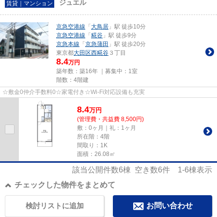
ジュエル
賃貸｜マンション
京急空港線
「
大鳥居
」駅 徒歩10分
京急空港線
「
糀谷
」駅 徒歩9分
京急本線
「
京急蒲田
」駅 徒歩20分
東京都
大田区
西糀谷
３丁目
8.4
万円
築年数：築16年 ｜募集中：
1室
階数：4階建
☆敷金0仲介手数料0☆家電付き☆Wi-Fi対応設備も充実
8.4
万
円
(管理費・共益費 8,500円)
敷：0ヶ月｜礼：1ヶ月
所在階：4階
間取り：1K
面積：26.08㎡
該当公開件数
6
棟 空き数
6
件
1-6
棟表示
チェックした物件をまとめて
検討リストに追加
お問い合わせ