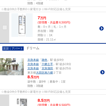
階数：4階建
☆敷金0仲介手数料0☆家電付き☆Wi-Fi対応設備も充実
7
万
円
(管理費・共益費 6,500円)
敷：0ヶ月｜礼：1ヶ月
所在階：3階
間取り：1K
面積：21.11㎡
ドリーム
賃貸｜アパート
京急本線
「
雑色
」駅 徒歩9分
京急本線
「
六郷土手
」駅 徒歩19分
京急本線
「
京急蒲田
」駅 徒歩25分
東京都
大田区
南六郷
２丁目
8.5
万円
築年数：築9年 ｜募集中：
1室
階数：3階建
☆敷金0仲介手数料0☆家電付き☆Wi-Fi対応設備も充実
8.5
万
円
(管理費・共益費 6,500円)