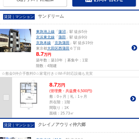
サンドリーム
賃貸｜マンション
東急池上線
「
蓮沼
」駅 徒歩5分
京浜東北線
「
蒲田
」駅 徒歩9分
京急本線
「
京急蒲田
」駅 徒歩19分
東京都
大田区
西蒲田
６丁目
8.7
万円
築年数：築10年 ｜募集中：
1室
階数：4階建
☆敷金0仲介手数料0☆家電付き☆Wi-Fi対応設備も充実
8.7
万
円
(管理費・共益費 6,500円)
敷：0ヶ月｜礼：1ヶ月
所在階：1階
間取り：1K
面積：25.73㎡
クレイノアウリィ仲六郷
賃貸｜マンション