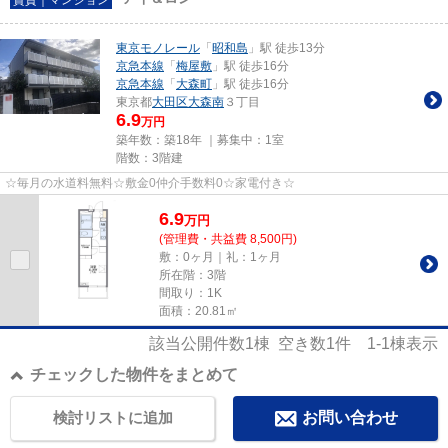
東京モノレール
「
昭和島
」駅 徒歩13分
京急本線
「
梅屋敷
」駅 徒歩16分
京急本線
「
大森町
」駅 徒歩16分
東京都
大田区
大森南
３丁目
6.9
万円
築年数：築18年 ｜募集中：
1室
階数：3階建
☆毎月の水道料無料☆敷金0仲介手数料0☆家電付き☆
6.9
万
円
(管理費・共益費 8,500円)
敷：0ヶ月｜礼：1ヶ月
所在階：3階
間取り：1K
面積：20.81㎡
該当公開件数
1
棟 空き数
1
件
1-1
棟表示
チェックした物件をまとめて
検討リストに追加
お問い合わせ