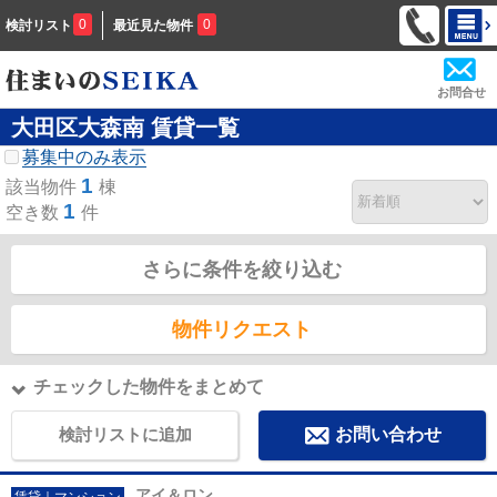
0
0
検討リスト
最近見た物件
お問合せ
大田区大森南 賃貸一覧
募集中のみ表示
1
該当物件
棟
1
空き数
件
さらに条件を絞り込む
物件リクエスト
チェックした物件をまとめて
検討リストに追加
お問い合わせ
アイ＆ロン
賃貸｜マンション