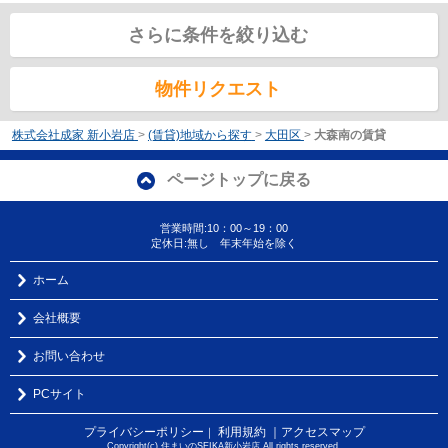
さらに条件を絞り込む
物件リクエスト
株式会社成家 新小岩店
>
(賃貸)地域から探す
>
大田区
>
大森南の賃貸
ページトップに戻る
営業時間:10：00～19：00
定休日:無し 年末年始を除く
ホーム
会社概要
お問い合わせ
PCサイト
プライバシーポリシー
利用規約
｜アクセスマップ
｜
Copyright(c) 住まいのSEIKA新小岩店 All rights reserved.