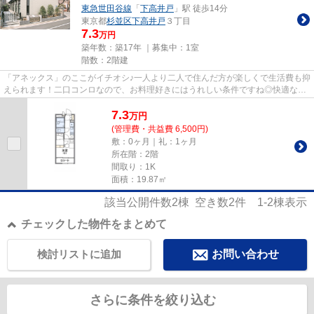
東急世田谷線
「
下高井戸
」駅 徒歩14分
東京都
杉並区
下高井戸
３丁目
7.3
万円
築年数：築17年 ｜募集中：
1室
階数：2階建
「アネックス」のここがイチオシ♪一人より二人で住んだ方が楽しくで生活費も抑
えられます！二口コンロなので、お料理好きにはうれしい条件ですね◎快適な暮
らしには、キッチンは欠かせ...
7.3
万
円
(管理費・共益費 6,500円)
敷：0ヶ月｜礼：1ヶ月
所在階：2階
間取り：1K
面積：19.87㎡
該当公開件数
2
棟 空き数
2
件
1-2
棟表示
チェックした物件をまとめて
検討リストに追加
お問い合わせ
さらに条件を絞り込む