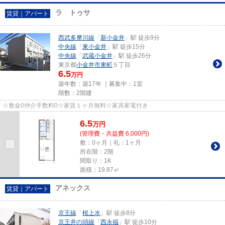
ラ トゥサ
賃貸｜アパート
西武多摩川線
「
新小金井
」駅 徒歩9分
中央線
「
東小金井
」駅 徒歩15分
中央線
「
武蔵小金井
」駅 徒歩26分
東京都
小金井市
東町
５丁目
6.5
万円
築年数：築17年 ｜募集中：
1室
階数：2階建
☆敷金0仲介手数料0☆家賃１ヶ月無料☆家具家電付き
6.5
万
円
(管理費・共益費 6,000円)
敷：0ヶ月｜礼：1ヶ月
所在階：2階
間取り：1K
面積：19.87㎡
アネックス
賃貸｜アパート
京王線
「
桜上水
」駅 徒歩8分
京王井の頭線
「
西永福
」駅 徒歩10分