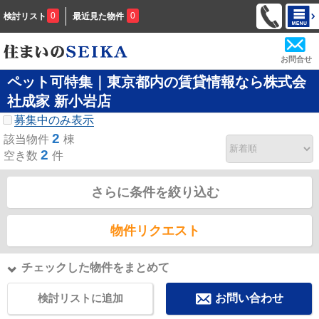
0
0
検討リスト
最近見た物件
お問合せ
ペット可特集｜東京都内の賃貸情報なら株式会
社成家 新小岩店
募集中のみ表示
2
該当物件
棟
2
空き数
件
さらに条件を絞り込む
物件リクエスト
チェックした物件をまとめて
検討リストに追加
お問い合わせ