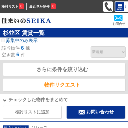
0
0
検討リスト
最近見た物件
お問合せ
杉並区 賃貸一覧
募集中のみ表示
6
該当物件
棟
6
空き数
件
さらに条件を絞り込む
物件リクエスト
チェックした物件をまとめて
検討リストに追加
お問い合わせ
ソレーユ
賃貸｜アパート