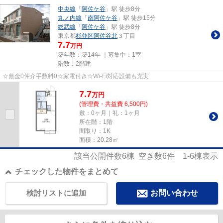
中央線
「
阿佐ケ谷
」駅 徒歩8分
丸ノ内線
「
南阿佐ケ谷
」駅 徒歩15分
総武線
「
阿佐ケ谷
」駅 徒歩8分
東京都
杉並区
阿佐谷北
３丁目
7.7
万円
築年数：築14年 ｜募集中：
1室
階数：2階建
☆敷金0仲介手数料0☆家電付き☆Wi-Fi対応設備も充実
7.7
万
円
(管理費・共益費 6,500円)
敷：0ヶ月｜礼：1ヶ月
所在階：1階
間取り：1K
面積：20.28㎡
該当公開件数
6
棟 空き数
6
件
1-6
棟表示
チェックした物件をまとめて
検討リストに追加
お問い合わせ