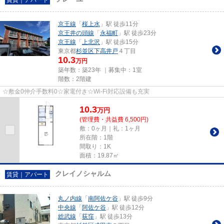
京王線
「
桜上水
」駅 徒歩11分
京王井の頭線
「
永福町
」駅 徒歩23分
京王線
「
上北沢
」駅 徒歩15分
東京都
杉並区
下高井戸
４丁目
10.3
万円
築年数：築23年 ｜募集中：
1室
階数：2階建
☆敷金0仲介手数料0☆家電付き☆Wi-Fi対応設備も充実
10.3
万
円
(管理費・共益費 6,500円)
敷：0ヶ月｜礼：1ヶ月
所在階：1階
間取り：1K
面積：19.87㎡
クレイノシャルム
賃貸｜アパート
丸ノ内線
「
南阿佐ケ谷
」駅 徒歩9分
中央線
「
阿佐ケ谷
」駅 徒歩12分
総武線
「
荻窪
」駅 徒歩13分