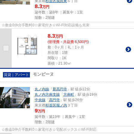
東京都
杉並区
成田東
５丁目
8.3
万円
築年数：築8年 ｜募集中：
1室
階数：2階建
☆敷金0仲介手数料0☆家電付き☆Wi-Fi対応設備も充実
8.3
万
円
(管理費・共益費 6,500円)
敷：0ヶ月｜礼：1ヶ月
所在階：1階
間取り：1K
面積：21.30㎡
モンピーヌ
賃貸｜アパート
丸ノ内線
「
新高円寺
」駅 徒歩12分
丸ノ内方南支線
「
方南町
」駅 徒歩19分
中央線
「
高円寺
」駅 徒歩26分
東京都
杉並区
堀ノ内
３丁目
9
万円
築年数：築19年 ｜募集中：
1室
階数：2階建
☆敷金0仲介手数料0☆家電付き☆宅配ボックス☆Wi-Fi対応