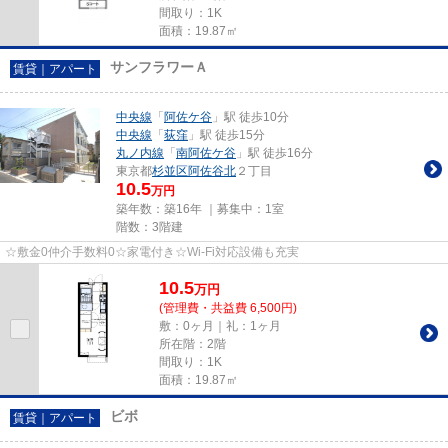
間取り：1K
面積：19.87㎡
サンフラワーＡ
賃貸｜アパート
中央線
「
阿佐ケ谷
」駅 徒歩10分
中央線
「
荻窪
」駅 徒歩15分
丸ノ内線
「
南阿佐ケ谷
」駅 徒歩16分
東京都
杉並区
阿佐谷北
２丁目
10.5
万円
築年数：築16年 ｜募集中：
1室
階数：3階建
☆敷金0仲介手数料0☆家電付き☆Wi-Fi対応設備も充実
10.5
万
円
(管理費・共益費 6,500円)
敷：0ヶ月｜礼：1ヶ月
所在階：2階
間取り：1K
面積：19.87㎡
ビボ
賃貸｜アパート