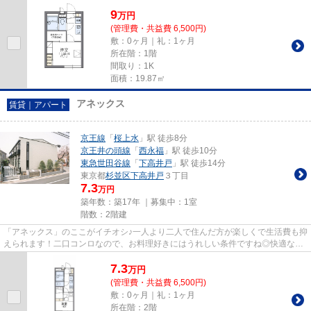
9
万
円
(管理費・共益費 6,500円)
敷：0ヶ月｜礼：1ヶ月
所在階：1階
間取り：1K
面積：19.87㎡
アネックス
賃貸｜アパート
京王線
「
桜上水
」駅 徒歩8分
京王井の頭線
「
西永福
」駅 徒歩10分
東急世田谷線
「
下高井戸
」駅 徒歩14分
東京都
杉並区
下高井戸
３丁目
7.3
万円
築年数：築17年 ｜募集中：
1室
階数：2階建
「アネックス」のここがイチオシ♪一人より二人で住んだ方が楽しくで生活費も抑
えられます！二口コンロなので、お料理好きにはうれしい条件ですね◎快適な暮
らしには、キッチンは欠かせ...
7.3
万
円
(管理費・共益費 6,500円)
敷：0ヶ月｜礼：1ヶ月
所在階：2階