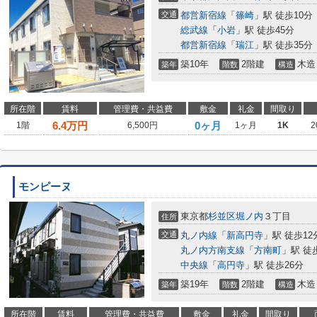
交通
都営新宿線
「
篠崎
」駅 徒歩10分
総武線
「
小岩
」駅 徒歩45分
都営新宿線
「
瑞江
」駅 徒歩35分
築10年
2階建
木造
築年
階数
構造
所在階
賃料
管理費・共益費
敷金
礼金
間取り
6.4
万円
0ヶ月
1階
6,500円
1ヶ月
1K
2
モンピーヌ
東京都
杉並区
堀ノ内
３丁目
住所
交通
丸ノ内線
「
新高円寺
」駅 徒歩12
丸ノ内方南支線
「
方南町
」駅 徒
中央線
「
高円寺
」駅 徒歩26分
築19年
2階建
木造
築年
階数
構造
所在階
賃料
管理費・共益費
敷金
礼金
間取り