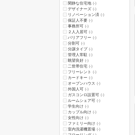
閑静な住宅地
(-)
デザイナーズ
(-)
リノベーション済
(-)
保証人不要
(-)
事務所可
(-)
２人入居可
(-)
バリアフリー
(-)
分割可
(-)
分譲タイプ
(-)
管理人常駐
(-)
眺望良好
(-)
二世帯住宅
(-)
フリーレント
(-)
カードキー
(-)
オープンハウス
(-)
外国人可
(-)
ガスコンロ設置可
(-)
ルームシェア可
(-)
学生向け
(-)
カップル向け
(-)
女性向け
(-)
ファミリー向け
(-)
室内洗濯機置場
(-)
フローリング