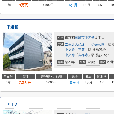
9
万円
0ヶ月
1階
6,500円
1ヶ月
1K
1
下連雀
東京都
三鷹市
下連雀
１丁目
住所
交通
京王井の頭線
「
井の頭公園
」駅 
中央線
「
三鷹
」駅 徒歩23分
中央線
「
吉祥寺
」駅 徒歩25分
築20年
3階建
鉄骨
築年
階数
構造
所在階
賃料
管理費・共益費
敷金
礼金
間取り
7.2
万円
0ヶ月
3階
6,000円
1ヶ月
1K
1
ＰＩＡ