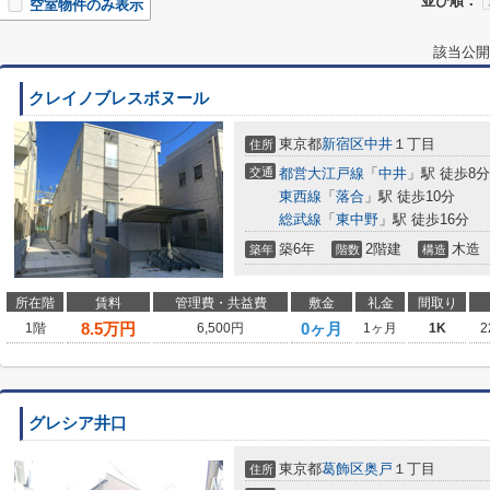
並び順：
空室物件のみ表示
該当公開
クレイノブレスボヌール
東京都
新宿区
中井
１丁目
住所
交通
都営大江戸線
「
中井
」駅 徒歩8分
東西線
「
落合
」駅 徒歩10分
総武線
「
東中野
」駅 徒歩16分
築6年
2階建
木造
築年
階数
構造
所在階
賃料
管理費・共益費
敷金
礼金
間取り
8.5
万円
0ヶ月
1階
6,500円
1ヶ月
1K
2
グレシア井口
東京都
葛飾区
奥戸
１丁目
住所