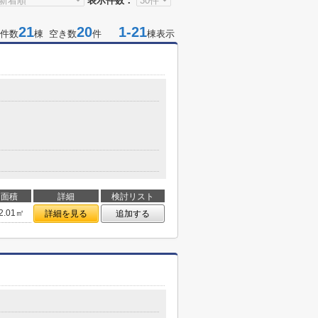
表示件数：
21
20
1-21
件数
棟 空き数
件
棟表示
面積
詳細
検討リスト
2.01㎡
詳細を見る
追加する