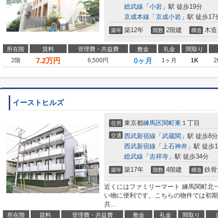
総武線
「
小岩
」駅 徒歩19分
京成本線
「
京成小岩
」駅 徒歩17
築12年
2階建
木造
築年
階数
構造
所在階
賃料
管理費・共益費
敷金
礼金
間取り
7.2
万円
0ヶ月
2階
6,500円
1ヶ月
1K
2
イーストヒルズ
東京都
練馬区
関町東
１丁目
住所
交通
西武新宿線
「
武蔵関
」駅 徒歩8分
西武新宿線
「
上石神井
」駅 徒歩1
総武線
「
吉祥寺
」駅 徒歩34分
築17年
4階建
鉄骨
築年
階数
構造
近くにはファミリーマート 練馬関町北一
い物に便利です。こちらの物件では初期
共...
所在階
賃料
管理費・共益費
敷金
礼金
間取り