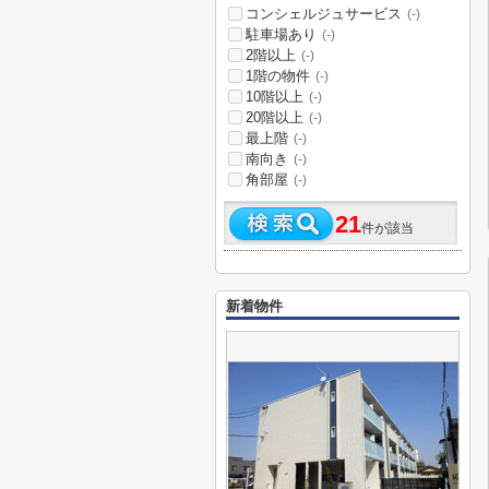
コンシェルジュサービス
(-)
駐車場あり
(-)
2階以上
(-)
1階の物件
(-)
10階以上
(-)
20階以上
(-)
最上階
(-)
南向き
(-)
角部屋
(-)
21
件が該当
新着物件