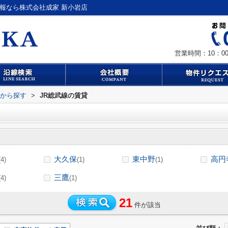
報なら株式会社成家 新小岩店
営業時間：10：00
駅から探す
>
JR総武線の賃貸
大久保
東中野
高円
(4)
(1)
(1)
三鷹
(4)
(1)
21
件が該当