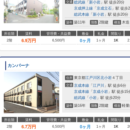
交通
総武線
「
新小岩
」駅 徒歩20分
京成押上線
「
京成立石
」駅 徒歩2
総武本線
「
新小岩
」駅 徒歩20分
築11年
2階建
木造
築年
階数
構造
所在階
賃料
管理費・共益費
敷金
礼金
間取り
6.9
万円
0ヶ月
2階
6,500円
1ヶ月
1K
2
カンパーナ
東京都
江戸川区
北小岩
４丁目
住所
交通
京成本線
「
江戸川
」駅 徒歩6分
京成本線
「
京成小岩
」駅 徒歩15
総武線
「
小岩
」駅 徒歩20分
築16年
2階建
軽量
築年
階数
構造
所在階
賃料
管理費・共益費
敷金
礼金
間取り
6.7
万円
0ヶ月
2階
6,500円
1ヶ月
1K
2