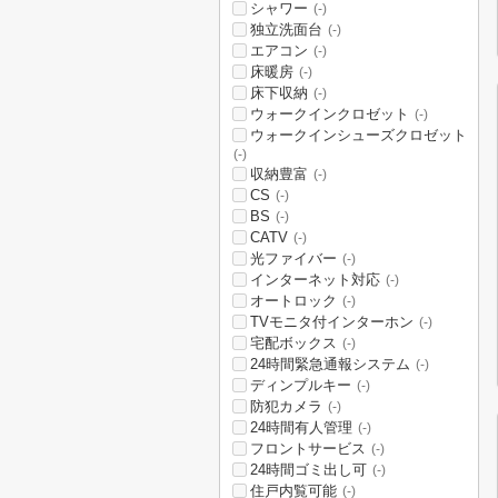
シャワー
(-)
独立洗面台
(-)
エアコン
(-)
床暖房
(-)
床下収納
(-)
ウォークインクロゼット
(-)
ウォークインシューズクロゼット
(-)
収納豊富
(-)
CS
(-)
BS
(-)
CATV
(-)
光ファイバー
(-)
インターネット対応
(-)
オートロック
(-)
TVモニタ付インターホン
(-)
宅配ボックス
(-)
24時間緊急通報システム
(-)
ディンプルキー
(-)
防犯カメラ
(-)
24時間有人管理
(-)
フロントサービス
(-)
24時間ゴミ出し可
(-)
住戸内覧可能
(-)