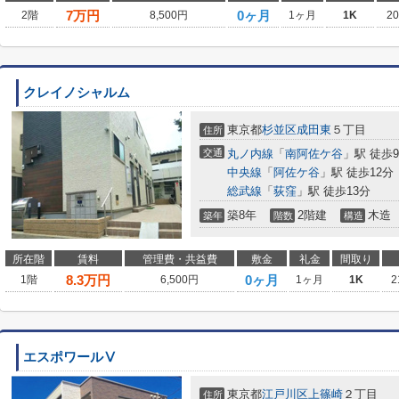
7
万円
0ヶ月
2階
8,500円
1ヶ月
1K
2
クレイノシャルム
東京都
杉並区
成田東
５丁目
住所
交通
丸ノ内線
「
南阿佐ケ谷
」駅 徒歩
中央線
「
阿佐ケ谷
」駅 徒歩12分
総武線
「
荻窪
」駅 徒歩13分
築8年
2階建
木造
築年
階数
構造
所在階
賃料
管理費・共益費
敷金
礼金
間取り
8.3
万円
0ヶ月
1階
6,500円
1ヶ月
1K
2
エスポワールⅤ
東京都
江戸川区
上篠崎
２丁目
住所