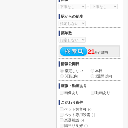
～
駅からの徒歩
築年数
21
件が該当
情報公開日
指定しない
本日
3日以内
1週間以内
画像・動画あり
画像あり
動画あり
こだわり条件
ペット飼育可
(-)
ペット専用設備
(-)
楽器相談
(-)
陽当り良好
(-)