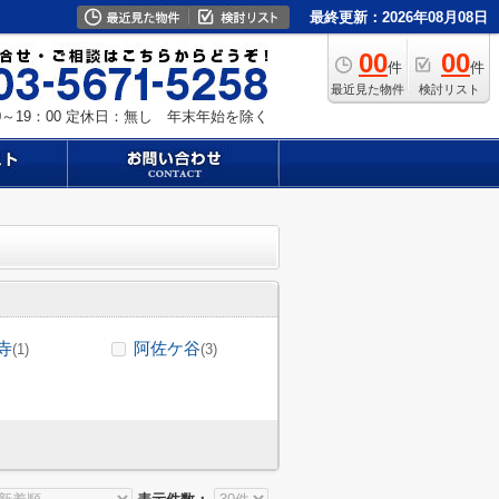
最終更新：2026年08月08日
00
00
件
件
最近見た物件
検討リスト
～19：00
定休日：無し 年末年始を除く
寺
阿佐ケ谷
(1)
(3)