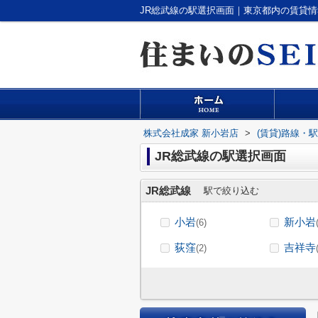
JR総武線の駅選択画面｜東京都内の賃貸情
株式会社成家 新小岩店
>
(賃貸)路線・
JR総武線の駅選択画面
JR総武線
駅で絞り込む
小岩
新小岩
(6)
荻窪
吉祥寺
(2)