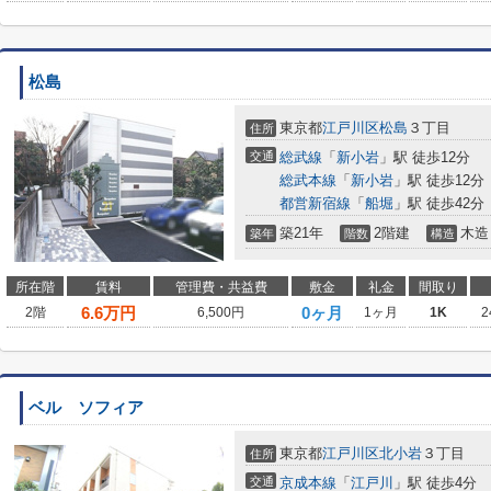
松島
東京都
江戸川区
松島
３丁目
住所
交通
総武線
「
新小岩
」駅 徒歩12分
総武本線
「
新小岩
」駅 徒歩12分
都営新宿線
「
船堀
」駅 徒歩42分
築21年
2階建
木造
築年
階数
構造
所在階
賃料
管理費・共益費
敷金
礼金
間取り
6.6
万円
0ヶ月
2階
6,500円
1ヶ月
1K
2
ベル ソフィア
東京都
江戸川区
北小岩
３丁目
住所
交通
京成本線
「
江戸川
」駅 徒歩4分