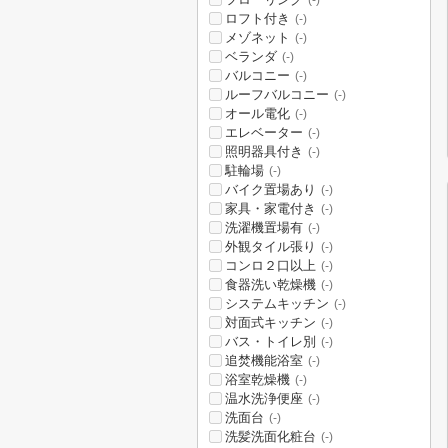
(-)
ロフト付き
(-)
メゾネット
(-)
ベランダ
(-)
バルコニー
(-)
ルーフバルコニー
(-)
オール電化
(-)
エレベーター
(-)
照明器具付き
(-)
駐輪場
(-)
バイク置場あり
(-)
家具・家電付き
(-)
洗濯機置場有
(-)
外観タイル張り
(-)
コンロ２口以上
(-)
食器洗い乾燥機
(-)
システムキッチン
(-)
対面式キッチン
(-)
バス・トイレ別
(-)
追焚機能浴室
(-)
浴室乾燥機
(-)
温水洗浄便座
(-)
洗面台
(-)
洗髪洗面化粧台
(-)