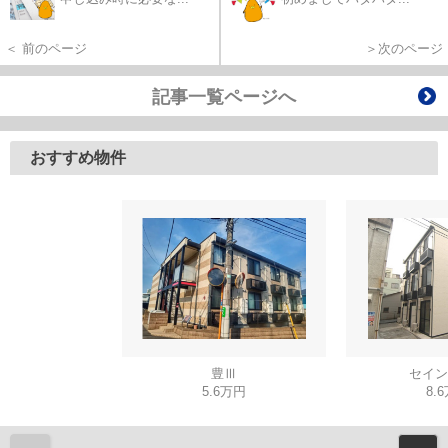
＜ 前のページ
＞次のページ
記事一覧ページへ
おすすめ物件
豊Ⅲ
セイン
5.6万円
8.