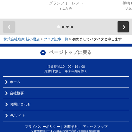
グランフォーレスト
篠崎
7.1万円
8.
株式会社成家 新小岩店
>
ブログ記事一覧
>
初めましてハタハタと申します
ページトップに戻る
営業時間:10：00～19：00
定休日:無し 年末年始を除く
ホーム
会社概要
お問い合わせ
PCサイト
プライバシーポリシー
利用規約
｜アクセスマップ
｜
Copyright(c) 住まいのSEIKA新小岩店 All rights reserved.