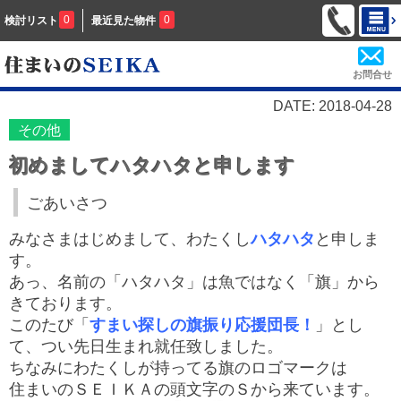
0
0
検討リスト
最近見た物件
お問合せ
DATE: 2018-04-28
その他
初めましてハタハタと申します
ごあいさつ
みなさまはじめまして、わたくし
ハタハタ
と申しま
す。
あっ、名前の「ハタハタ」は魚ではなく「旗」から
きております。
このたび「
すまい探しの旗振り応援団長！
」とし
て、つい先日生まれ就任致しました。
ちなみにわたくしが持ってる旗のロゴマークは
住まいのＳＥＩＫＡの頭文字のＳから来ています。