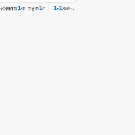
1
1
1-1
当公開件数
棟 空き数
件
棟表示