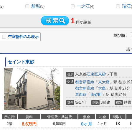
船堀
一之江
瑞江
(2)
(5)
(4)
1
件が該当
並び順：
空室物件のみ表示
該
セイント東砂
東京都
江東区
東砂
５丁目
住所
交通
都営新宿線
「
東大島
」駅 徒歩19
都営新宿線
「
大島
」駅 徒歩27分
東西線
「
南砂町
」駅 徒歩24分
築17年
3階建
鉄骨
築年
階数
構造
所在階
賃料
管理費・共益費
敷金
礼金
間取り
8.6
万円
0ヶ月
2階
6,500円
1ヶ月
1K
1