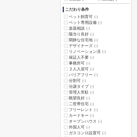
こだわり条件
ペット飼育可
(-)
ペット専用設備
(-)
楽器相談
(-)
陽当り良好
(-)
閑静な住宅地
(-)
デザイナーズ
(-)
リノベーション済
(-)
保証人不要
(-)
事務所可
(-)
２人入居可
(-)
バリアフリー
(-)
分割可
(-)
分譲タイプ
(-)
管理人常駐
(-)
眺望良好
(-)
二世帯住宅
(-)
フリーレント
(-)
カードキー
(-)
オープンハウス
(-)
外国人可
(-)
ガスコンロ設置可
(-)