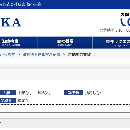
ら株式会社成家 新小岩店
営業時間：10：00
駅から探す
>
都営地下鉄都営新宿線
>
大島駅の賃貸
面積
下限なし～上限なし
築年数
指定しない
間取り
指定なし
む