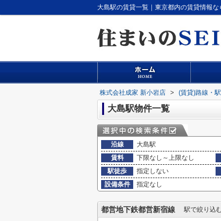
大島駅の賃貸一覧｜東京都内の賃貸情報な
株式会社成家 新小岩店
>
(賃貸)路線・
大島駅物件一覧
沿線
大島駅
賃料
下限なし～上限なし
駅徒歩
指定しない
設備条件
指定なし
都営地下鉄都営新宿線
駅で絞り込