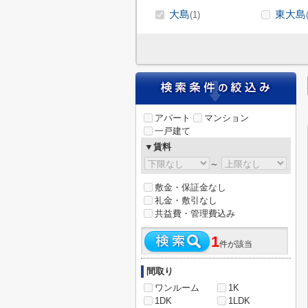
大島
東大島
(1)
アパート
マンション
一戸建て
▼賃料
～
敷金・保証金なし
礼金・敷引なし
共益費・管理費込み
1
件が該当
間取り
ワンルーム
1K
1DK
1LDK