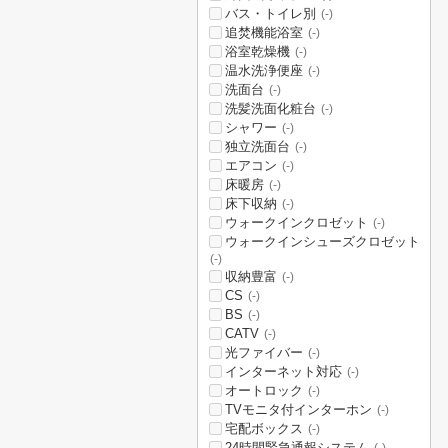
バス・トイレ別
(-)
追焚機能浴室
(-)
浴室乾燥機
(-)
温水洗浄便座
(-)
洗面台
(-)
洗髪洗面化粧台
(-)
シャワー
(-)
独立洗面台
(-)
エアコン
(-)
床暖房
(-)
床下収納
(-)
ウォークインクロゼット
(-)
ウォークインシューズクロゼット
(-)
収納豊富
(-)
CS
(-)
BS
(-)
CATV
(-)
光ファイバー
(-)
インターネット対応
(-)
オートロック
(-)
TVモニタ付インターホン
(-)
宅配ボックス
(-)
24時間緊急通報システム