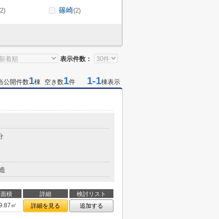
篠崎
(2)
(2)
表示件数：
1
1
1-1
当公開件数
棟 空き数
件
棟表示
分
造
面積
詳細
検討リスト
9.87㎡
詳細を見る
追加する