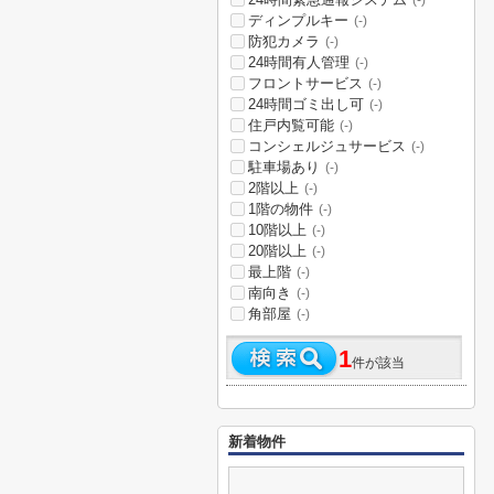
(-)
ディンプルキー
(-)
防犯カメラ
(-)
24時間有人管理
(-)
フロントサービス
(-)
24時間ゴミ出し可
(-)
住戸内覧可能
(-)
コンシェルジュサービス
(-)
駐車場あり
(-)
2階以上
(-)
1階の物件
(-)
10階以上
(-)
20階以上
(-)
最上階
(-)
南向き
(-)
角部屋
(-)
1
件が該当
新着物件