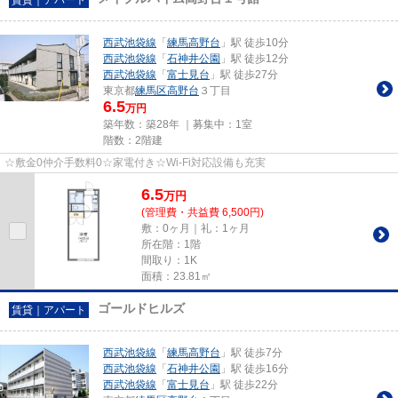
西武池袋線
「
練馬高野台
」駅 徒歩10分
西武池袋線
「
石神井公園
」駅 徒歩12分
西武池袋線
「
富士見台
」駅 徒歩27分
東京都
練馬区
高野台
３丁目
6.5
万円
築年数：築28年 ｜募集中：
1室
階数：2階建
☆敷金0仲介手数料0☆家電付き☆Wi-Fi対応設備も充実
6.5
万
円
(管理費・共益費 6,500円)
敷：0ヶ月｜礼：1ヶ月
所在階：1階
間取り：1K
面積：23.81㎡
ゴールドヒルズ
賃貸｜アパート
西武池袋線
「
練馬高野台
」駅 徒歩7分
西武池袋線
「
石神井公園
」駅 徒歩16分
西武池袋線
「
富士見台
」駅 徒歩22分