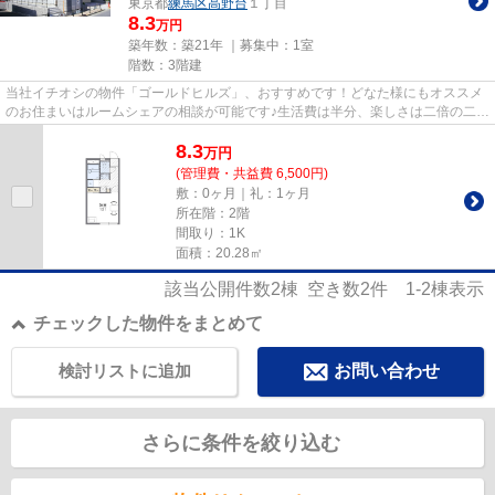
東京都
練馬区
高野台
１丁目
8.3
万円
築年数：築21年 ｜募集中：
1室
階数：3階建
当社イチオシの物件「ゴールドヒルズ」、おすすめです！どなた様にもオススメ
のお住まいはルームシェアの相談が可能です♪生活費は半分、楽しさは二倍の二人
入居可能物件☆電気コンロな...
8.3
万
円
(管理費・共益費 6,500円)
敷：0ヶ月｜礼：1ヶ月
所在階：2階
間取り：1K
面積：20.28㎡
該当公開件数
2
棟 空き数
2
件
1-2
棟表示
チェックした物件をまとめて
検討リストに追加
お問い合わせ
さらに条件を絞り込む