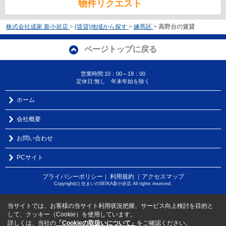
物件リクエスト
株式会社成家 新小岩店
>
(賃貸)地域から探す
>
練馬区
>
高野台の賃貸
ページトップに戻る
営業時間:10：00～19：00
定休日:無し 年末年始を除く
ホーム
会社概要
お問い合わせ
PCサイト
プライバシーポリシー
利用規約
｜アクセスマップ
｜
Copyright(c) 住まいのSEIKA新小岩店 All rights reserved.
当サイトでは、お客様の当サイト利用状況把握、サービス向上検討を目的と
して、クッキー（Cookie）を使用しています。
詳しくは、当社の
「Cookieの取扱いについて」
をご確認ください。