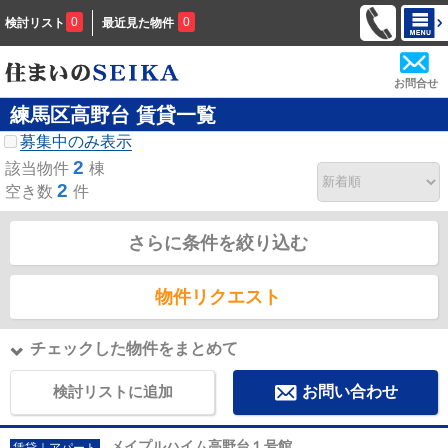
0
0
検討リスト
最近見た物件
お問合せ
練馬区高野台 賃貸一覧
募集中のみ表示
2
該当物件
棟
2
空き数
件
さらに条件を絞り込む
物件リクエスト
チェックした物件をまとめて
検討リストに追加
お問い合わせ
メイプルハイム高野台１号館
賃貸｜アパート