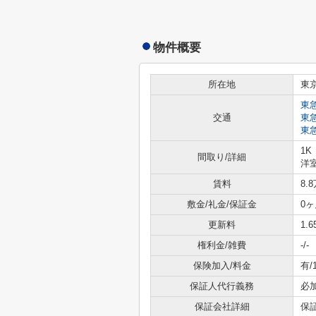
物件概要
所在地
東
東
交通
東
東
1K
間取り/詳細
洋室
賃料
8.
敷金/礼金/保証金
0ヶ
更新料
1.
権利金/雑費
-/-
保険加入/料金
有/
保証人代行義務
必
保証会社詳細
保