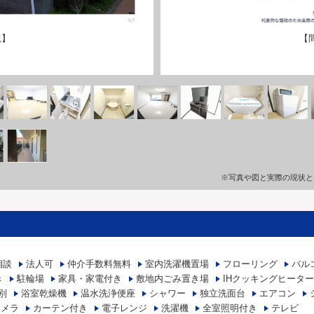
観】
【
※写真や図と実際の現状と
相談
法人可
仲介手数料無料
室内洗濯機置場
フローリング
バル
き
駐輪場
家具・家電付き
敷地内ごみ置き場
IHクッキングヒーター
別
浴室乾燥機
温水洗浄便座
シャワー
独立洗面台
エアコン
カメラ
カーテン付き
電子レンジ
洗濯機
全室照明付き
テレビ