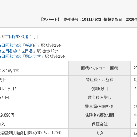
【アパート】
物件番号：104114532
情報更新日：2026年
京都
世田谷区
弦巻
１丁目
急田園都市線
「
桜新町
」駅 徒歩13分
急世田谷線
「
世田谷
」駅 徒歩12分
急田園都市線
「
駒沢大学
」駅 徒歩18分
面積/バルコニー面積
2
 8.1帖 1室
8万円
管理費・共益費
6
月/1ヶ月/-
償却/敷引
-/
65万円
敷金積み増し
-
駐車場/月額料金
無
19,890円
保険名/保険期間
加入
保証会社
証委託料月額利用料の100％～120％
向き