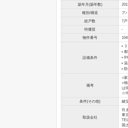
築年月(築年数)
20
種別/構造
ア
総戸数
7戸
特優賃
-
物件番号
104
２
都
I
設備条件
温
防
○
○
備考
は
☆
条件(その他)
鍵交
住
東
取扱会社
TEL
国土