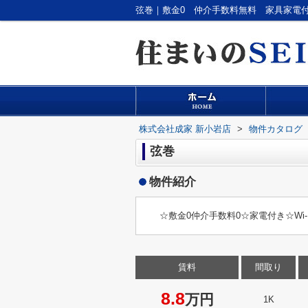
株式会社成家 新小岩店
>
物件カタログ
弦巻
物件紹介
☆敷金0仲介手数料0☆家電付き☆Wi-
賃料
間取り
8.8
万円
1K