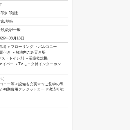
年
/ 2階/ 2階建
空家/即時
一般媒介/一般
026年08月18日
置場
フローリング
バルコニー
電付き
敷地内ごみ置き場
バス・トイレ別
浴室乾燥機
ァイバー
TVモニタ付インターホン
ル）
バルコニー等々設備も充実☆☆ご見学の際
☆初期費用クレジットカード決済可能