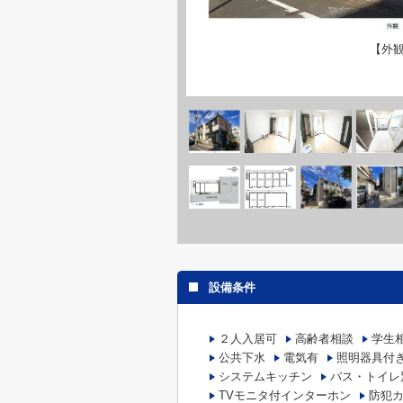
【外
設備条件
２人入居可
高齢者相談
学生
公共下水
電気有
照明器具付
システムキッチン
バス・トイレ
TVモニタ付インターホン
防犯