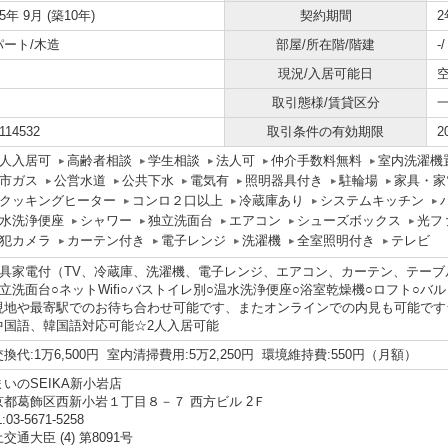
15年 9月 (築10年)
契約期間
2
パート/木造
部屋/所在階/階建
-
現況/入居可能日
取引態様/賃貸区分
114532
取引条件の有効期限
2
人入居可
高齢者相談
学生相談
法人可
仲介手数料無料
室内洗濯機
市ガス
公営水道
公共下水
電気有
照明器具付き
駐輪場
家具・家
Hクッキングヒーター
コンロ２口以上
冷蔵庫あり
システムキッチン
水洗浄便座
シャワー
独立洗面台
エアコン
シューズボックス
光フ
犯カメラ
カーテン付き
電子レンジ
洗濯機
全室照明付き
テレビ
家具家電付（TV、冷蔵庫、洗濯機、電子レンジ、エアコン、カーテン、テーブ
独立洗面台○ネットWifi○バストイレ別○温水洗浄便座○浴室乾燥機○ロフト○
現地や最寄駅でのお待ち合わせ可能です、またオンラインでの内見も可能です
中国語、韓国語対応可能☆2人入居可能
換代:1万6,500円 室内清掃費用:5万2,250円 環境維持費:550円（月額）
まいのSEIKA新小岩店
京都葛飾区西新小岩１丁目８－７ 西方ビル 2Ｆ
:03-5671-5258
交通大臣 (4) 第8091号