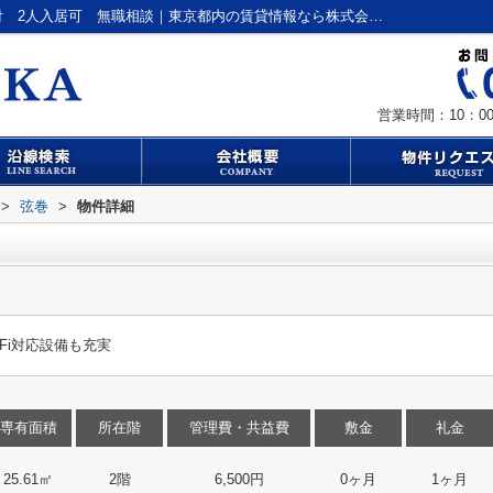
弦巻｜敷金0 仲介手数料無料 家具家電付 2人入居可 無職相談｜東京都内の賃貸情報なら株式会社成家 新小岩店
営業時間：10：00
>
弦巻
>
物件詳細
Fi対応設備も充実
専有面積
所在階
管理費・共益費
敷金
礼金
25.61㎡
2階
6,500円
0ヶ月
1ヶ月