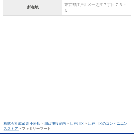
東京都江戸川区一之江７丁目７３－
所在地
５
株式会社成家 新小岩店
>
周辺施設案内
>
江戸川区
>
江戸川区のコンビニエン
スストア
>
ファミリーマート