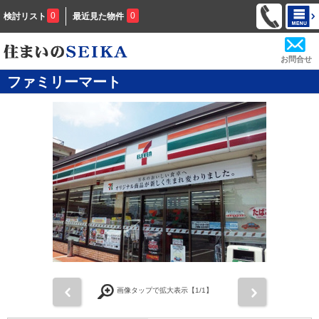
0
0
検討リスト
最近見た物件
お問合せ
ファミリーマート
前
次
画像タップで拡大表示【
1
/1】