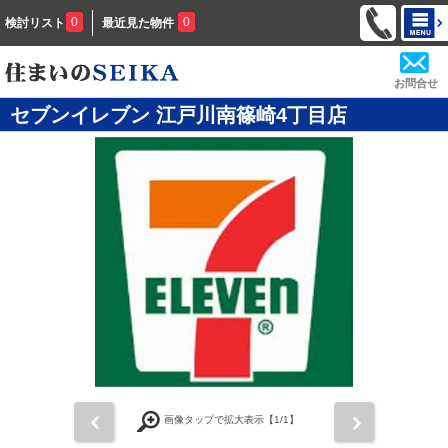
0
0
検討リスト
最近見た物件
お問合せ
セブンイレブン 江戸川南篠崎4丁目店
前
次
画像タップで拡大表示【
1
/1】