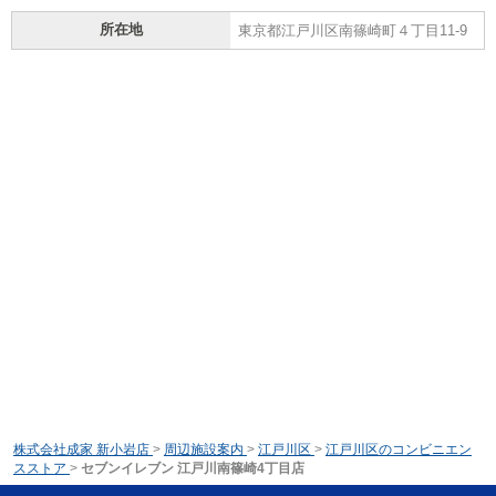
所在地
東京都江戸川区南篠崎町４丁目11-9
株式会社成家 新小岩店
>
周辺施設案内
>
江戸川区
>
江戸川区のコンビニエン
スストア
>
セブンイレブン 江戸川南篠崎4丁目店