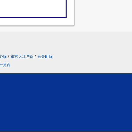
心線
/
都営大江戸線
/
有楽町線
士見台