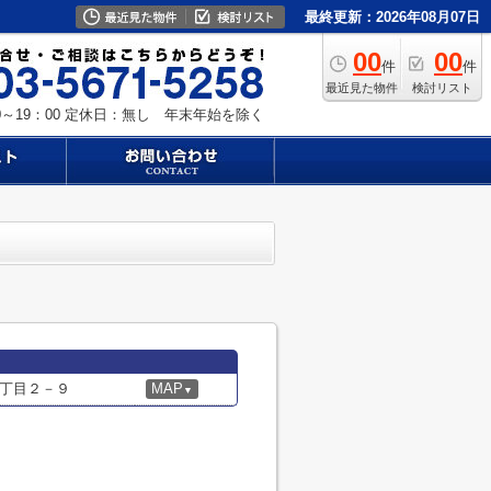
最終更新：2026年08月07日
00
00
件
件
最近見た物件
検討リスト
～19：00
定休日：無し 年末年始を除く
丁目２－９
MAP
▼