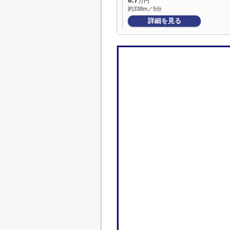
6.7
万円
約338m／5分
詳細を見る