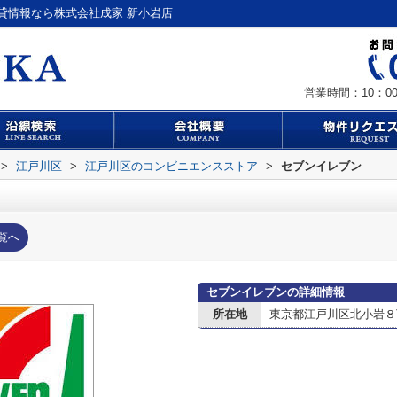
貸情報なら株式会社成家 新小岩店
営業時間：10：00
>
江戸川区
>
江戸川区のコンビニエンスストア
>
セブンイレブン
覧へ
セブンイレブンの詳細情報
所在地
東京都江戸川区北小岩８