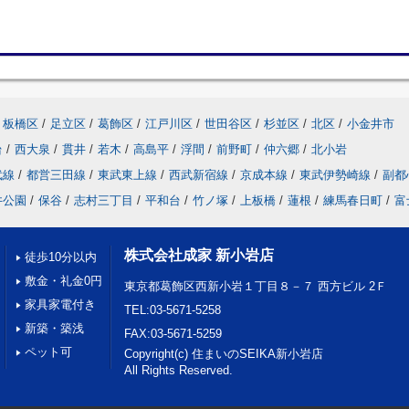
板橋区
/
足立区
/
葛飾区
/
江戸川区
/
世田谷区
/
杉並区
/
北区
/
小金井市
台
/
西大泉
/
貫井
/
若木
/
高島平
/
浮間
/
前野町
/
仲六郷
/
北小岩
武線
/
都営三田線
/
東武東上線
/
西武新宿線
/
京成本線
/
東武伊勢崎線
/
副都
井公園
/
保谷
/
志村三丁目
/
平和台
/
竹ノ塚
/
上板橋
/
蓮根
/
練馬春日町
/
富
株式会社成家 新小岩店
徒歩10分以内
敷金・礼金0円
東京都葛飾区西新小岩１丁目８－７ 西方ビル 2Ｆ
家具家電付き
TEL:03-5671-5258
新築・築浅
FAX:03-5671-5259
ペット可
Copyright(c) 住まいのSEIKA新小岩店
All Rights Reserved.