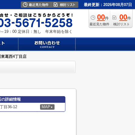
最終更新：2026年08月07日
00
00
件
件
最近見た物件
検討リスト
～19：00
定休日：無し 年末年始を除く
川東葛西4丁目店
店の詳細情報
目36-12
MAP
▼