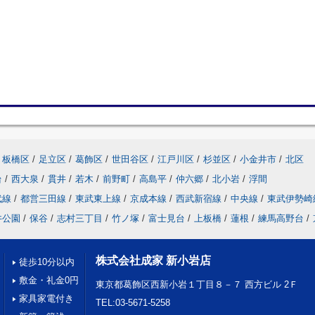
板橋区
/
足立区
/
葛飾区
/
世田谷区
/
江戸川区
/
杉並区
/
小金井市
/
北区
台
/
西大泉
/
貫井
/
若木
/
前野町
/
高島平
/
仲六郷
/
北小岩
/
浮間
武線
/
都営三田線
/
東武東上線
/
京成本線
/
西武新宿線
/
中央線
/
東武伊勢崎
井公園
/
保谷
/
志村三丁目
/
竹ノ塚
/
富士見台
/
上板橋
/
蓮根
/
練馬高野台
/
株式会社成家 新小岩店
徒歩10分以内
敷金・礼金0円
東京都葛飾区西新小岩１丁目８－７ 西方ビル 2Ｆ
家具家電付き
TEL:03-5671-5258