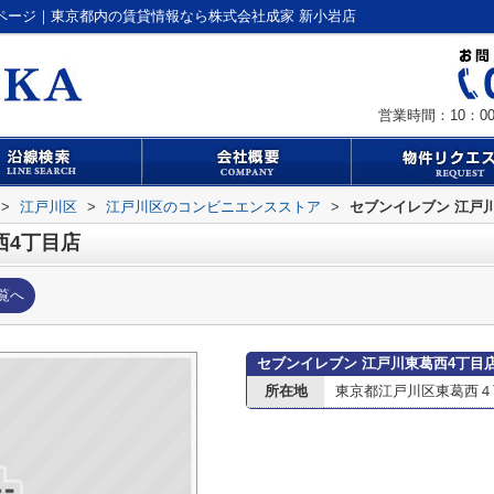
ページ｜東京都内の賃貸情報なら株式会社成家 新小岩店
営業時間：10：00
>
江戸川区
>
江戸川区のコンビニエンスストア
>
セブンイレブン 江戸
西4丁目店
覧へ
セブンイレブン 江戸川東葛西4丁目
所在地
東京都江戸川区東葛西４丁