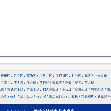
板橋区
/
足立区
/
葛飾区
/
世田谷区
/
江戸川区
/
杉並区
/
北区
/
小金井市
泉
/
貫井
/
西大泉
/
仲六郷
/
前野町
/
高島平
/
浮間
/
柴又
/
西六郷
武線
/
東武東上線
/
京成本線
/
都営三田線
/
中央線
/
副都心線
/
有楽町線
/
東
井公園
/
保谷
/
富士見台
/
竹ノ塚
/
練馬高野台
/
上板橋
/
東武練馬
/
武蔵関
/