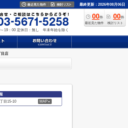
最終更新：2026年08月06日
00
00
件
件
最近見た物件
検討リスト
～19：00
定休日：無し 年末年始を除く
丁目店
報
目15-10
MAP
▼