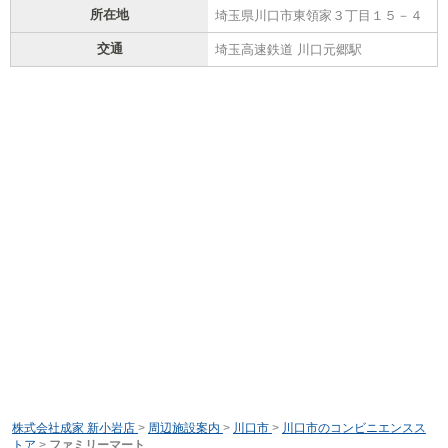
所在地
埼玉県川口市東領家３丁目１５－４
交通
埼玉高速鉄道 川口元郷駅
株式会社成家 新小岩店
>
周辺施設案内
>
川口市
>
川口市のコンビニエンスス
トア
>
ファミリーマート