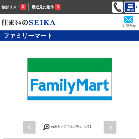
0
0
検討リスト
最近見た物件
お問合せ
ファミリーマート
前
次
画像タップで拡大表示【
1
/1】