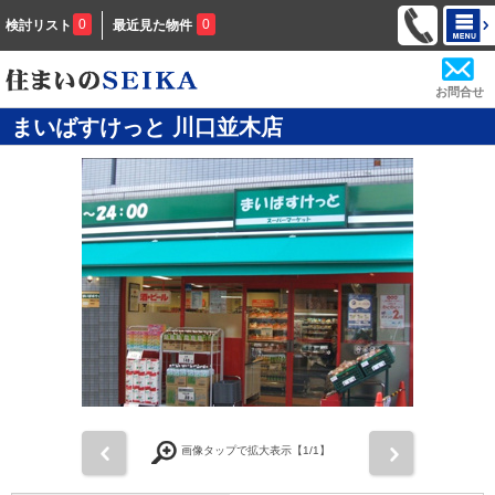
0
0
検討リスト
最近見た物件
お問合せ
まいばすけっと 川口並木店
前
次
画像タップで拡大表示【
1
/1】