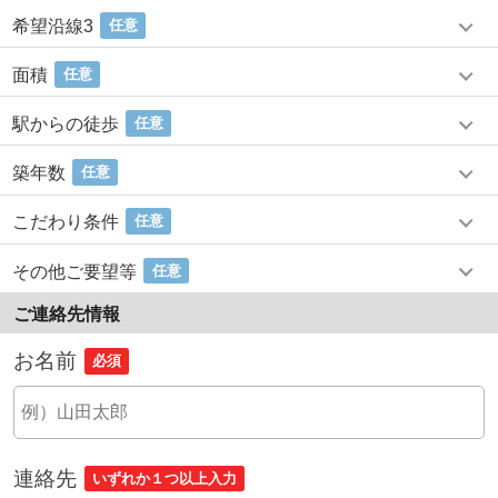
希望沿線3
任意
面積
任意
駅からの徒歩
任意
築年数
任意
こだわり条件
任意
その他ご要望等
任意
ご連絡先情報
お名前
必須
連絡先
いずれか１つ以上入力