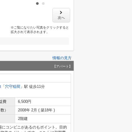
次へ
※ご覧になりたい写真をクリックすると
拡大されて表示されます。
情報の見方
【アパート】
線
「
穴守稲荷
」駅 徒歩11分
益費
6,500円
年数）
2008年 2月 ( 築18年 )
2階建
場にコンビニがあるのもポイント。目的