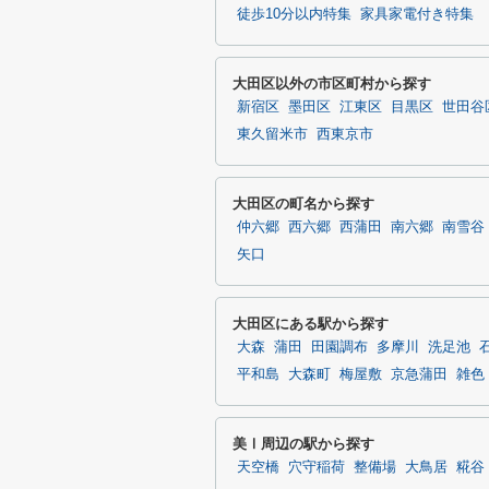
徒歩10分以内特集
家具家電付き特集
大田区以外の市区町村から探す
新宿区
墨田区
江東区
目黒区
世田谷
東久留米市
西東京市
大田区の町名から探す
仲六郷
西六郷
西蒲田
南六郷
南雪谷
矢口
大田区にある駅から探す
大森
蒲田
田園調布
多摩川
洗足池
平和島
大森町
梅屋敷
京急蒲田
雑色
美Ⅰ周辺の駅から探す
天空橋
穴守稲荷
整備場
大鳥居
糀谷