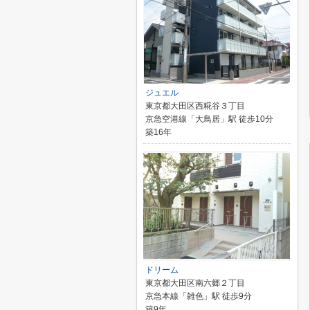
ジュエル
東京都大田区西糀谷３丁目
京急空港線「大鳥居」駅 徒歩10分
築16年
ドリーム
東京都大田区南六郷２丁目
京急本線「雑色」駅 徒歩9分
築9年