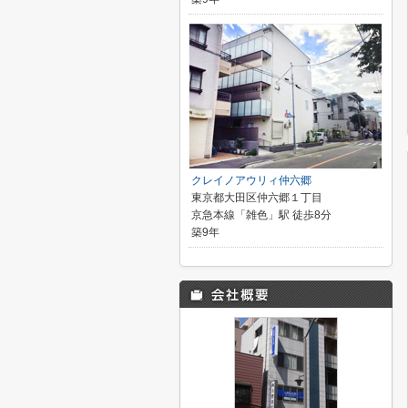
クレイノアウリィ仲六郷
東京都大田区仲六郷１丁目
京急本線「雑色」駅 徒歩8分
築9年