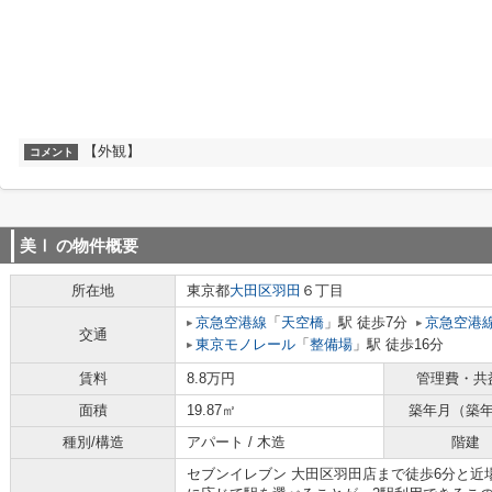
【外観】
コメント
美Ⅰ
の物件概要
所在地
東京都
大田区
羽田
６丁目
京急空港線
「
天空橋
」駅 徒歩7分
京急空港
交通
東京モノレール
「
整備場
」駅 徒歩16分
賃料
8.8万円
管理費・共
面積
19.87㎡
築年月（築
種別/構造
アパート / 木造
階建
セブンイレブン 大田区羽田店まで徒歩6分と近