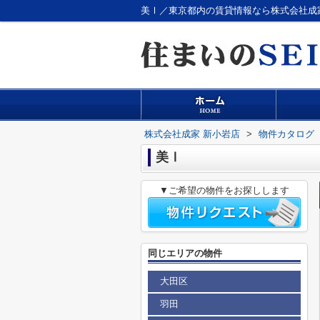
美Ⅰ／東京都内の賃貸情報なら株式会社成
株式会社成家 新小岩店
>
物件カタログ
美Ⅰ
▼ご希望の物件をお探しします
同じエリアの物件
大田区
羽田