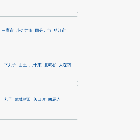
三鷹市
小金井市
国分寺市
狛江市
川
下丸子
山王
北千束
北糀谷
大森南
下丸子
武蔵新田
矢口渡
西馬込