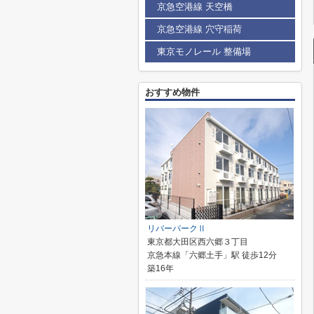
京急空港線 天空橋
京急空港線 穴守稲荷
東京モノレール 整備場
おすすめ物件
リバーパークⅡ
東京都大田区西六郷３丁目
京急本線「六郷土手」駅 徒歩12分
築16年