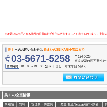
※地図上に表示される物件の位置は付近住所に所在することを表すものであり、実際
美Ⅰ
へのお問い合わせは
住まいのSEIKA新小岩店まで
03-5671-5258
〒124-0025
東京都葛飾区西新小岩１
10：00～19：00 定休日:無し 年末年始を除く
美Ⅰ
の空室情報
所在階
賃料
管理費・共益費
敷金/礼金/保証金/償却/敷引