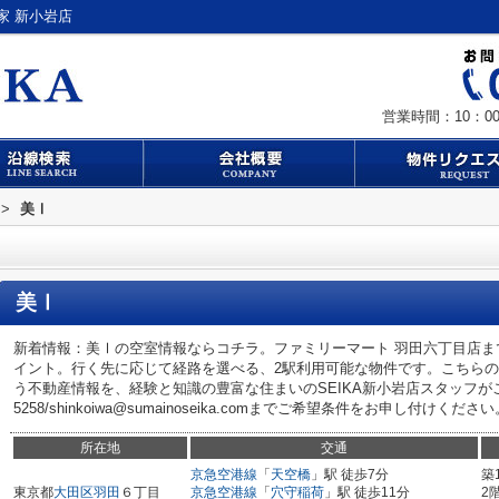
家 新小岩店
営業時間：10：00
>
美Ⅰ
美Ⅰ
新着情報：美Ⅰの空室情報ならコチラ。ファミリーマート 羽田六丁目店ま
イント。行く先に応じて経路を選べる、2駅利用可能な物件です。こちら
う不動産情報を、経験と知識の豊富な住まいのSEIKA新小岩店スタッフがご紹介
5258/shinkoiwa@sumainoseika.comまでご希望条件をお申し付けください
所在地
交通
京急空港線
「
天空橋
」駅 徒歩7分
築
東京都
大田区
羽田
６丁目
京急空港線
「
穴守稲荷
」駅 徒歩11分
2