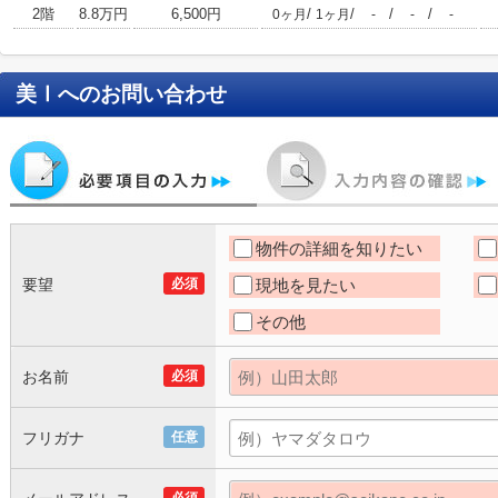
2階
8.8万円
6,500円
/
/
/
/
0ヶ月
1ヶ月
-
-
-
美Ⅰ
へのお問い合わせ
物件の詳細を知りたい
要望
必須
現地を見たい
その他
お名前
必須
フリガナ
任意