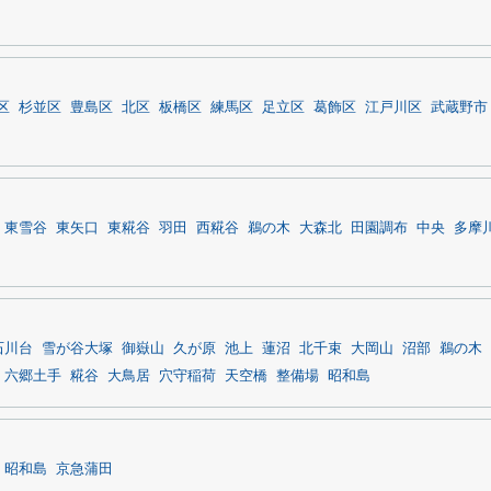
区
杉並区
豊島区
北区
板橋区
練馬区
足立区
葛飾区
江戸川区
武蔵野市
東雪谷
東矢口
東糀谷
羽田
西糀谷
鵜の木
大森北
田園調布
中央
多摩
石川台
雪が谷大塚
御嶽山
久が原
池上
蓮沼
北千束
大岡山
沼部
鵜の木
六郷土手
糀谷
大鳥居
穴守稲荷
天空橋
整備場
昭和島
昭和島
京急蒲田