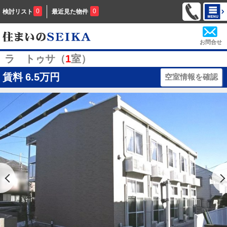
0
0
検討リスト
最近見た物件
お問合せ
ラ トゥサ（
1
室）
賃料
6.5万円
空室情報を確認