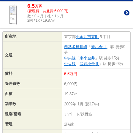
6.5
万
円
(管理費・共益費 6,000円)
敷：0ヶ月｜礼：1ヶ月
2階 / 1K / 19.87㎡
所在地
東京都
小金井市
東町
５丁目
西武多摩川線
「
新小金井
」駅 徒歩9
分
交通
中央線
「
東小金井
」駅 徒歩15分
中央線
「
武蔵小金井
」駅 徒歩26分
賃料
6.5万円
管理費等
6,000円
面積
19.87㎡
築年数
2009年 1月 (築17年)
種別/構造
アパート/鉄骨造
階建
2階建