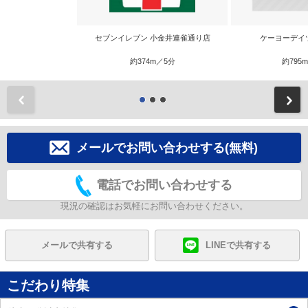
セブンイレブン 小金井連雀通り店
ケーヨーデイ
約374m／5分
約795
前
メールでお問い合わせする(無料)
電話でお問い合わせする
現況の確認はお気軽にお問い合わせください。
メールで共有する
LINEで共有する
こだわり特集