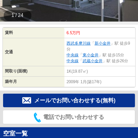
1 / 24
賃料
6.5万円
西武多摩川線
「
新小金井
」駅 徒歩9
分
交通
中央線
「
東小金井
」駅 徒歩15分
中央線
「
武蔵小金井
」駅 徒歩26分
間取り(面積)
1K(19.87㎡)
築年月
2009年 1月(築17年)
メールでお問い合わせする(無料)
電話でお問い合わせする
空室一覧