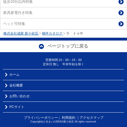
徒歩10分以内特集
家具家電付き特集
ペット可特集
株式会社成家 新小岩店
>
物件カタログ
>
ラ トゥサ
ページトップに戻る
営業時間:10：00～19：00
定休日:無し 年末年始を除く
ホーム
会社概要
お問い合わせ
PCサイト
プライバシーポリシー
利用規約
｜アクセスマップ
｜
Copyright(c) 住まいのSEIKA新小岩店 All rights reserved.