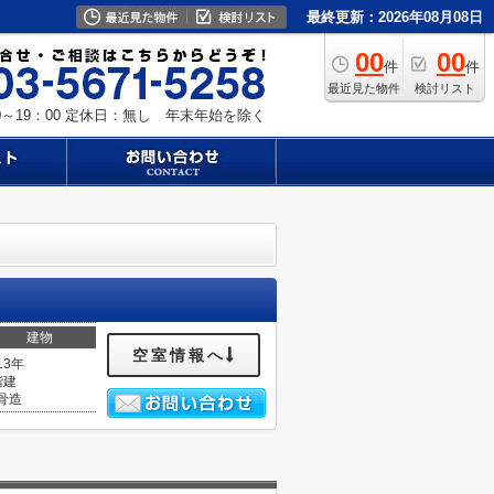
最終更新：2026年08月08日
00
00
件
件
最近見た物件
検討リスト
～19：00
定休日：無し 年末年始を除く
建物
空室情報へ
13年
階建
骨造