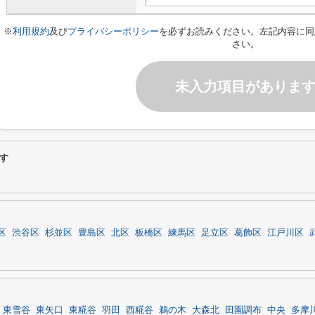
※
利用規約
及び
プライバシーポリシー
を必ずお読みください。左記内容に同
さい。
未入力項目がありま
す
区
渋谷区
杉並区
豊島区
北区
板橋区
練馬区
足立区
葛飾区
江戸川区
東雪谷
東矢口
東糀谷
羽田
西糀谷
鵜の木
大森北
田園調布
中央
多摩