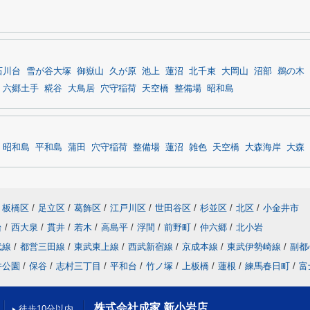
石川台
雪が谷大塚
御嶽山
久が原
池上
蓮沼
北千束
大岡山
沼部
鵜の木
六郷土手
糀谷
大鳥居
穴守稲荷
天空橋
整備場
昭和島
昭和島
平和島
蒲田
穴守稲荷
整備場
蓮沼
雑色
天空橋
大森海岸
大森
板橋区
/
足立区
/
葛飾区
/
江戸川区
/
世田谷区
/
杉並区
/
北区
/
小金井市
台
/
西大泉
/
貫井
/
若木
/
高島平
/
浮間
/
前野町
/
仲六郷
/
北小岩
武線
/
都営三田線
/
東武東上線
/
西武新宿線
/
京成本線
/
東武伊勢崎線
/
副都
井公園
/
保谷
/
志村三丁目
/
平和台
/
竹ノ塚
/
上板橋
/
蓮根
/
練馬春日町
/
富
株式会社成家 新小岩店
徒歩10分以内