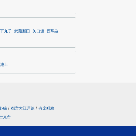
下丸子
武蔵新田
矢口渡
西馬込
池上
心線
/
都営大江戸線
/
有楽町線
士見台