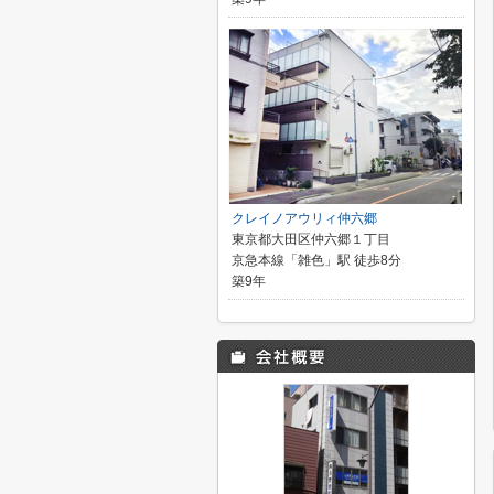
クレイノアウリィ仲六郷
東京都大田区仲六郷１丁目
京急本線「雑色」駅 徒歩8分
築9年