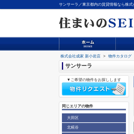
サンサーラ／東京都内の賃貸情報なら株式
株式会社成家 新小岩店
>
物件カタログ
サンサーラ
▼ご希望の物件をお探しします
同じエリアの物件
大田区
北糀谷