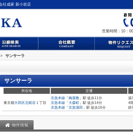
会社成家 新小岩店
営業時間：10：00
>
サンサーラ
サンサーラ
所在地
交通
京急本線
「
梅屋敷
」駅 徒歩11分
築
東京都
大田区
北糀谷
１丁目
京急本線
「
大森町
」駅 徒歩14分
4
京急本線
「
京急蒲田
」駅 徒歩16分
鉄
物件情報