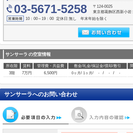
03-5671-5258
〒124-0025
東京都葛飾区西新小岩１
10：00～19：00 定休日:無し 年末年始を除く
サンサーラ
の空室情報
所在階
賃料
管理費・共益費
敷金/礼金/保証金/償却/敷引
3階
7万円
6,500円
/
/
/
/
0ヶ月
1ヶ月
-
-
-
サンサーラ
へのお問い合わせ