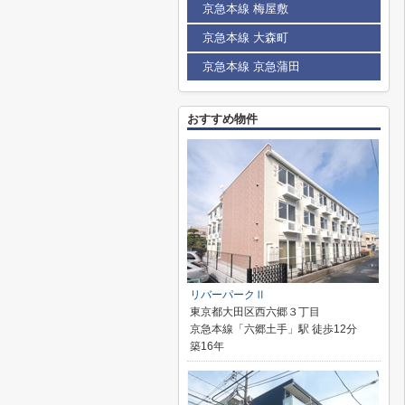
京急本線 梅屋敷
京急本線 大森町
京急本線 京急蒲田
おすすめ物件
リバーパークⅡ
東京都大田区西六郷３丁目
京急本線「六郷土手」駅 徒歩12分
築16年