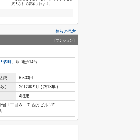
拡大されて表示されます。
情報の見方
【マンション】
大森町
」駅 徒歩14分
益費
6,500円
年数）
2012年 9月 ( 築13年 )
4階建
岩１丁目８－７ 西方ビル 2Ｆ
号