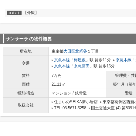
【外観】
コメント
サンサーラ
の物件概要
所在地
東京都
大田区
北糀谷
１丁目
京急本線
「
梅屋敷
」駅 徒歩11分
京急本線
「
交通
京急本線
「
京急蒲田
」駅 徒歩16分
賃料
7万円
管理費・共
面積
21.11㎡
築年月（築
種別/構造
マンション / 鉄骨造
階建
住まいのSEIKA新小岩店
東京都葛飾区西新小
取扱会社
TEL:03-5671-5258
国土交通大臣 (4) 第8091