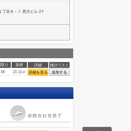
丁目８－７ 西方ビル 2Ｆ
間取り
面積
詳細
検討リスト
1K
21.11㎡
詳細を見る
追加する