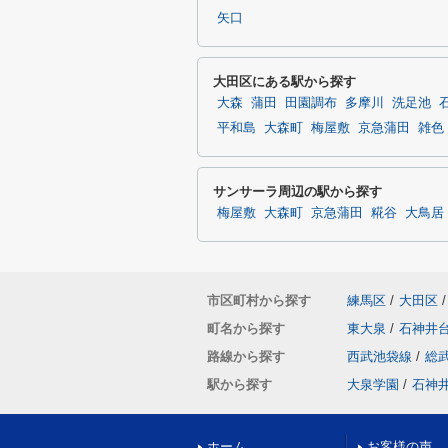
矢口
大田区にある駅から探す
大森
蒲田
田園調布
多摩川
洗足池
平和島
大森町
梅屋敷
京急蒲田
雑色
サンサーラ周辺の駅から探す
梅屋敷
大森町
京急蒲田
糀谷
大鳥居
市区町村から探す
練馬区
/
大田区
/
町名から探す
東大泉
/
石神井
路線から探す
西武池袋線
/
総
駅から探す
大泉学園
/
石神
ホーム
お客様の声