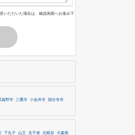
意いただいた場合は、確認画面へお進み下
す
武蔵野市
三鷹市
小金井市
国分寺市
川
下丸子
山王
北千束
北糀谷
大森南