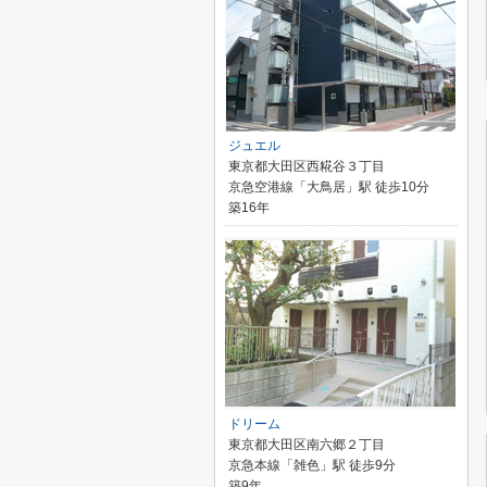
ジュエル
東京都大田区西糀谷３丁目
京急空港線「大鳥居」駅 徒歩10分
築16年
ドリーム
東京都大田区南六郷２丁目
京急本線「雑色」駅 徒歩9分
築9年