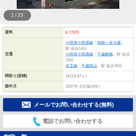
1 / 23
賃料
6.7万円
小田急小田原線
「
祖師ヶ谷大蔵
」
駅 徒歩14分
交通
小田急小田原線
「
千歳船橋
」駅 徒歩
19分
京王線
「
千歳烏山
」駅 徒歩29分
間取り(面積)
1K(19.87㎡)
築年月
2007年 4月(築19年)
メールでお問い合わせする(無料)
電話でお問い合わせする