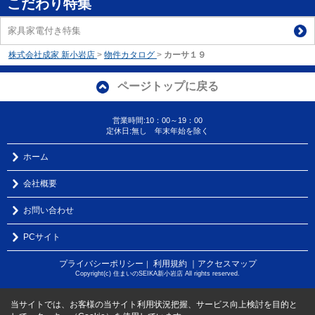
こだわり特集
家具家電付き特集
株式会社成家 新小岩店
>
物件カタログ
>
カーサ１９
ページトップに戻る
営業時間:10：00～19：00
定休日:無し 年末年始を除く
ホーム
会社概要
お問い合わせ
PCサイト
プライバシーポリシー
利用規約
｜アクセスマップ
｜
Copyright(c) 住まいのSEIKA新小岩店 All rights reserved.
当サイトでは、お客様の当サイト利用状況把握、サービス向上検討を目的と