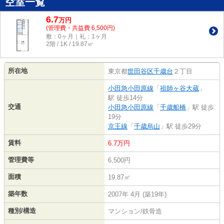
空室一覧
6.7
万
円
(管理費・共益費 6,500円)
敷：0ヶ月｜礼：1ヶ月
2階 / 1K / 19.87㎡
所在地
東京都
世田谷区
千歳台
２丁目
小田急小田原線
「
祖師ヶ谷大蔵
」
駅 徒歩14分
交通
小田急小田原線
「
千歳船橋
」駅 徒歩
19分
京王線
「
千歳烏山
」駅 徒歩29分
賃料
6.7万円
管理費等
6,500円
面積
19.87㎡
築年数
2007年 4月 (築19年)
種別/構造
マンション/鉄骨造