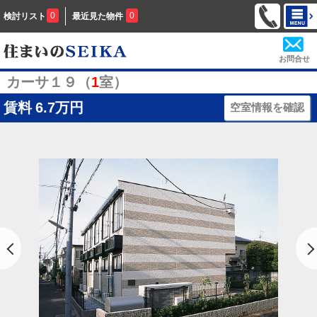
0
0
検討リスト
最近見た物件
お問合せ
カーサ１９（
1
室）
賃料
6.7万円
空室情報を確認